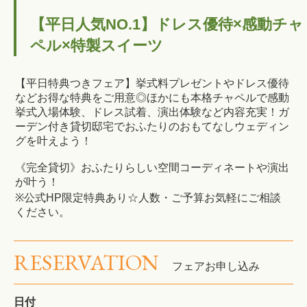
【平日人気NO.1】ドレス優待×感動チャ
ペル×特製スイーツ
【平日特典つきフェア】挙式料プレゼントやドレス優待
などお得な特典をご用意◎ほかにも本格チャペルで感動
挙式入場体験、ドレス試着、演出体験など内容充実！ガ
ーデン付き貸切邸宅でおふたりのおもてなしウェディン
グを叶えよう！
《完全貸切》おふたりらしい空間コーディネートや演出
が叶う！
※公式HP限定特典あり☆人数・ご予算お気軽にご相談
ください。
RESERVATION
フェアお申し込み
日付