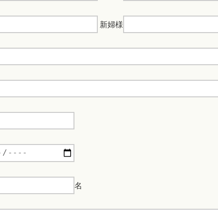
新婦様
名