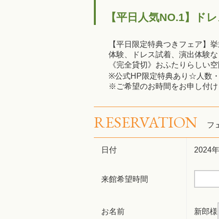
【平日人気NO.1】ド
【平日限定特典つきフェア】挙
体験、ドレス試着、演出体験な
《完全貸切》おふたりらしい空
※公式HP限定特典あり☆人数
※ご希望のお時間をお申し付け
RESERVATION
フ
日付
2024
来館希望時間
お名前
新郎様