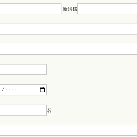
新婦様
名