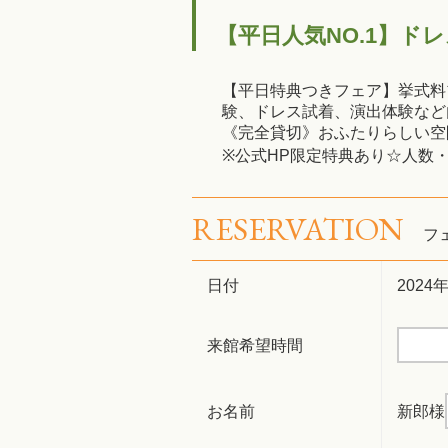
【平日人気NO.1】ド
【平日特典つきフェア】挙式料
験、ドレス試着、演出体験など
《完全貸切》おふたりらしい空
※公式HP限定特典あり☆人数
RESERVATION
フ
日付
2024
来館希望時間
お名前
新郎様