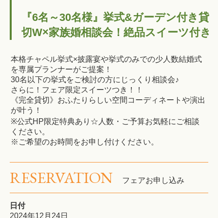
『6名～30名様』挙式&ガーデン付き貸
切W×家族婚相談会！絶品スイーツ付き
本格チャペル挙式×披露宴や挙式のみでの少人数結婚式
を専属プランナーがご提案！
30名以下の挙式をご検討の方にじっくり相談会♪
さらに！フェア限定スイーツつき！！
《完全貸切》おふたりらしい空間コーディネートや演出
が叶う！
※公式HP限定特典あり☆人数・ご予算お気軽にご相談
ください。
※ご希望のお時間をお申し付けください。
RESERVATION
フェアお申し込み
日付
2024年12月24日