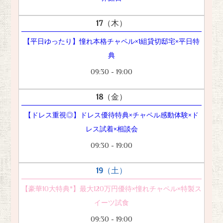
17
（木）
【平日ゆったり】憧れ本格チャペル×1組貸切邸宅×平日特
典
09:30 - 19:00
18
（金）
【ドレス重視◎】ドレス優待特典×チャペル感動体験×ド
レス試着×相談会
09:30 - 19:00
19
（土）
【豪華10大特典*】最大120万円優待×憧れチャペル×特製ス
イーツ試食
09:30 - 19:00