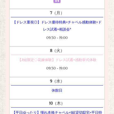
7
（月）
【ドレス重視◎】ドレス優待特典×チャペル感動体験×ド
レス試着×相談会*
09:30 - 19:00
8
（火）
【2組限定◇花嫁体験】ドレス試着×感動挙式体験
09:30 - 19:00
9
（水）
休館日
10
（木）
【平日ゆったり】憧れ本格チャペル×1組貸切邸宅×平日特