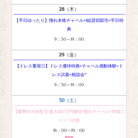
28
（木）
【平日ゆったり】憧れ本格チャペル×1組貸切邸宅×平日特
典
9：30～19：00
29
（金）
【ドレス重視◎】ドレス優待特典×チャペル感動体験×ド
レス試着×相談会*
9：30～19：00
30
（土）
【豪華10大特典*】最大120万円優待×憧れチャペル×特製ス
イーツ試食
16：00～19：00