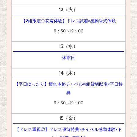
12
（火）
【2組限定◇花嫁体験】ドレス試着×感動挙式体験
9：30～19：00
13
（水）
休館日
14
（木）
【平日ゆったり】憧れ本格チャペル×1組貸切邸宅×平日特
典
9：30～19：00
15
（金）
【ドレス重視◎】ドレス優待特典×チャペル感動体験×ド