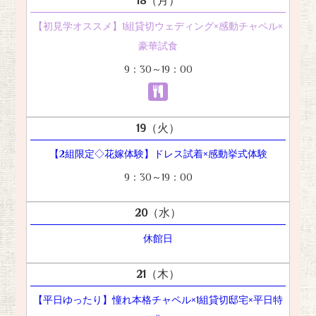
18
（月）
【初見学オススメ】1組貸切ウェディング×感動チャペル×
豪華試食
9：30～19：00
19
（火）
【2組限定◇花嫁体験】ドレス試着×感動挙式体験
9：30～19：00
20
（水）
休館日
21
（木）
【平日ゆったり】憧れ本格チャペル×1組貸切邸宅×平日特