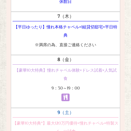
休館日
7
（木）
【平日ゆったり】憧れ本格チャペル×1組貸切邸宅×平日特
典
※満席の為、直接ご連絡ください
8
（金）
【豪華10大特典】憧れチャペル体験×ドレス試着×人気試
食
9：30～19：00
9
（土）
【豪華10大特典*】最大120万円優待×憧れチャペル×特製ス